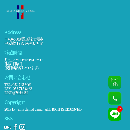
Address
〒460-0008愛知県名古屋市
中区栄3-15-37 FG栄ビル4F
診療時間
月~土 AM 10:30~PM 07:00
休診 : 日曜日
(祝日は診療しています)
お問い合わせ
ネット
予約
TEL :
052-715-8661
FAX :
052-715-8662
LINE@友達追加
Copyright
7
2019 Dr . aina dental clinic . ALL RIGHTS RESERVED
SNS