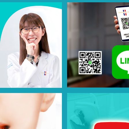
名
古
屋
市
中
区